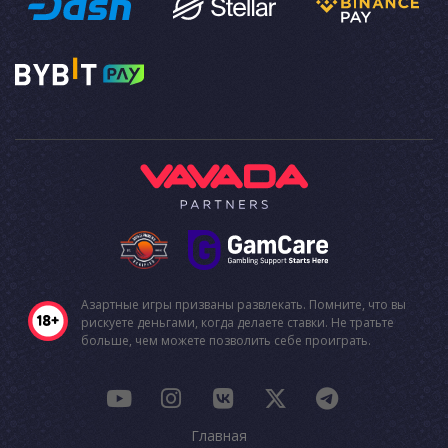
Азартные игры призваны развлекать. Помните, что вы
рискуете деньгами, когда делаете ставки. Не тратьте
больше, чем можете позволить себе проиграть.
Главная