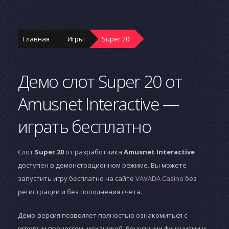
Главная
Игры
Super 20
Демо слот Super 20 от
Amusnet Interactive —
играть бесплатно
Слот
Super 20
от разработчика
Amusnet Interactive
доступен в демонстрационном режиме. Вы можете
запустить игру бесплатно на сайте
VAVADA Casino
без
регистрации и без пополнения счёта.
Демо-версия позволяет полностью ознакомиться с
игровым процессом, механикой, бонусными функциями и