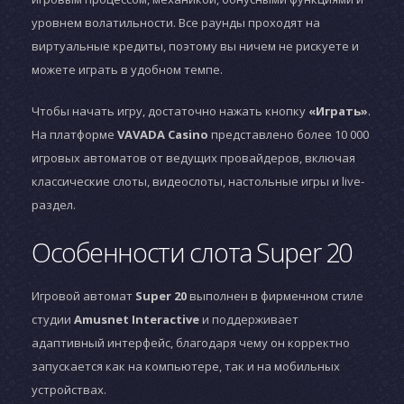
уровнем волатильности. Все раунды проходят на
виртуальные кредиты, поэтому вы ничем не рискуете и
можете играть в удобном темпе.
Чтобы начать игру, достаточно нажать кнопку
«Играть»
.
На платформе
VAVADA Casino
представлено более 10 000
игровых автоматов от ведущих провайдеров, включая
классические слоты, видеослоты, настольные игры и live-
раздел.
Особенности слота Super 20
Игровой автомат
Super 20
выполнен в фирменном стиле
студии
Amusnet Interactive
и поддерживает
адаптивный интерфейс, благодаря чему он корректно
запускается как на компьютере, так и на мобильных
устройствах.