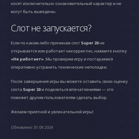
носят исключительно ознакомительный характер и не
могут быть выведены.
Слот не запускается?
Если по каким-либо причинам слот
Super 20
не
открывается или работает некорректно, нажмите кнопку
«Не работает»
. Мы проверим игру и постараемся
оперативно устранить технические неполадки.
После завершения игры вы можете оставить свою оценку
слота
Super 20
и поделиться впечатлениями — это
поможет другим пользователям сделать выбор.
Желаем приятной и увлекательной игры!
Обновлено:
01.09.2024