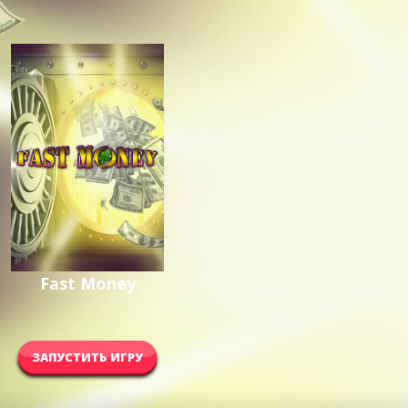
Fast Money
ЗАПУСТИТЬ ИГРУ