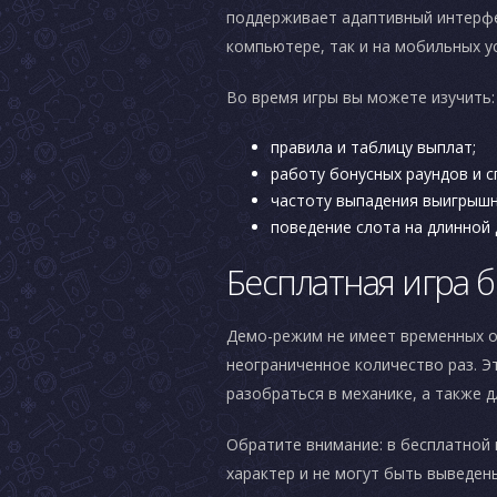
поддерживает адаптивный интерфей
компьютере, так и на мобильных у
Во время игры вы можете изучить:
правила и таблицу выплат;
работу бонусных раундов и 
частоту выпадения выигрышн
поведение слота на длинной 
Бесплатная игра 
Демо-режим не имеет временных о
неограниченное количество раз. Э
разобраться в механике, а также 
Обратите внимание: в бесплатной
характер и не могут быть выведен