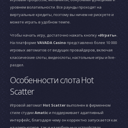
уровнем волатильности. Все раунды проходят на
виртуальные кредиты, поэтому вы ничем не рискуете и
можете играть в удобном темпе.
Чтобы начать игру, достаточно нажать кнопку
«Играть»
.
На платформе
VAVADA Casino
представлено более 10 000
игровых автоматов от ведущих провайдеров, включая
классические слоты, видеослоты, настольные игры и live-
раздел.
Особенности слота Hot
Scatter
Игровой автомат
Hot Scatter
выполнен в фирменном
стиле студии
Amatic
и поддерживает адаптивный
интерфейс, благодаря чему он корректно запускается как
на компьютере, так и на мобильных устройствах.