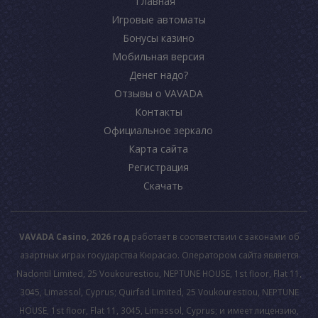
Главная
Игровые автоматы
Бонусы казино
Мобильная версия
Денег надо?
Отзывы о VAVADA
Контакты
Официальное зеркало
Карта сайта
Регистрация
Скачать
VAVADA Casino, 2026 год
работает в соответствии с законами об
азартных играх государства Кюрасао. Оператором сайта является
Nadontil Limited, 25 Voukourestiou, NEPTUNE HOUSE, 1st floor, Flat 11,
3045, Limassol, Cyprus; Quirfad Limited, 25 Voukourestiou, NEPTUNE
HOUSE, 1st floor, Flat 11, 3045, Limassol, Cyprus; и имеет лицензию,