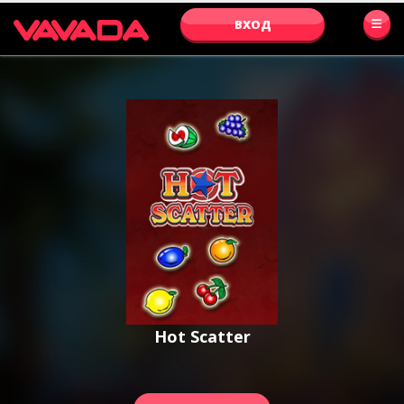
ВХОД
Hot Scatter