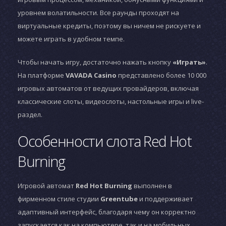
уровнем волатильности. Все раунды проходят на
виртуальные кредиты, поэтому вы ничем не рискуете и
можете играть в удобном темпе.
Чтобы начать игру, достаточно нажать кнопку
«Играть»
.
На платформе
VAVADA Casino
представлено более 10 000
игровых автоматов от ведущих провайдеров, включая
классические слоты, видеослоты, настольные игры и live-
раздел.
Особенности слота Red Hot
Burning
Игровой автомат
Red Hot Burning
выполнен в
фирменном стиле студии
Greentube
и поддерживает
адаптивный интерфейс, благодаря чему он корректно
запускается как на компьютере, так и на мобильных