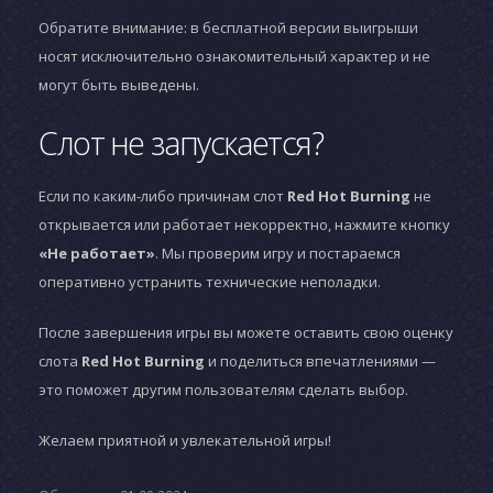
Обратите внимание: в бесплатной версии выигрыши
носят исключительно ознакомительный характер и не
могут быть выведены.
Слот не запускается?
Если по каким-либо причинам слот
Red Hot Burning
не
открывается или работает некорректно, нажмите кнопку
«Не работает»
. Мы проверим игру и постараемся
оперативно устранить технические неполадки.
После завершения игры вы можете оставить свою оценку
слота
Red Hot Burning
и поделиться впечатлениями —
это поможет другим пользователям сделать выбор.
Желаем приятной и увлекательной игры!