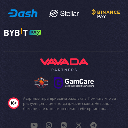
Азартные игры призваны развлекать. Помните, что вы
рискуете деньгами, когда делаете ставки. Не тратьте
больше, чем можете позволить себе проиграть.