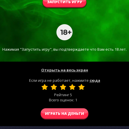
ЗАПУСТИТЬ ИГРУ
Нажимая "Запустить игру", вы подтверждаете что Вам есть 18 лет.
Открыть на весь экран
Если игра не работает, нажмите
сюда
Рейтинг
5
Всего оценок:
1
ИГРАТЬ НА ДЕНЬГИ