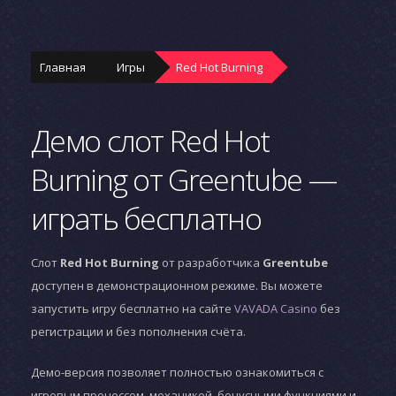
Главная
Игры
Red Hot Burning
Демо слот Red Hot
Burning от Greentube —
играть бесплатно
Слот
Red Hot Burning
от разработчика
Greentube
доступен в демонстрационном режиме. Вы можете
запустить игру бесплатно на сайте
VAVADA Casino
без
регистрации и без пополнения счёта.
Демо-версия позволяет полностью ознакомиться с
игровым процессом, механикой, бонусными функциями и