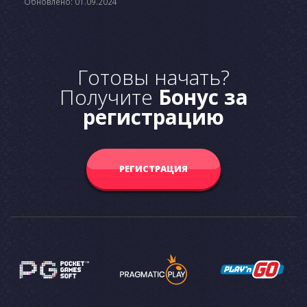
Обновлено:
01.09.2024
Готовы начать?
Получите
Бонус за
регистрацию
РЕГИСТРАЦИЯ