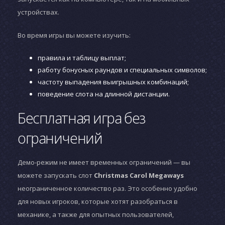
устройствах.
Во время игры вы можете изучить:
правила и таблицу выплат;
работу бонусных раундов и специальных символов;
частоту выпадения выигрышных комбинаций;
поведение слота на длинной дистанции.
Бесплатная игра без
ограничений
Демо-режим не имеет временных ограничений — вы
можете запускать слот
Christmas Carol Megaways
неограниченное количество раз. Это особенно удобно
для новых игроков, которые хотят разобраться в
механике, а также для опытных пользователей,