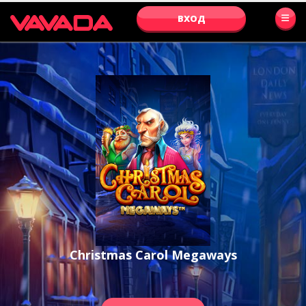
ВХОД
Christmas Carol Megaways