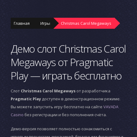
Главная
Игры
Christmas Carol Megaways
Демо слот Christmas Carol
Megaways от Pragmatic
Play — играть бесплатно
Слот
Christmas Carol Megaways
от разработчика
Pragmatic Play
доступен в демонстрационном режиме.
Вы можете запустить игру бесплатно на сайте
VAVADA
Casino
без регистрации и без пополнения счёта.
Демо-версия позволяет полностью ознакомиться с
игровым процессом, механикой, бонусными функциями и