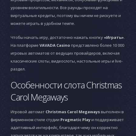
уровнем волатильности. Все раунды проходят на
виртуальные кредиты, поэтому вы ничем не рискуете и
можете играть в удобном темпе.
Чтобы начать игру, достаточно нажать кнопку
«Играть»
.
На платформе
VAVADA Casino
представлено более 10 000
игровых автоматов от ведущих провайдеров, включая
классические слоты, видеослоты, настольные игры и live-
раздел.
Особенности слота Christmas
Carol Megaways
Игровой автомат
Christmas Carol Megaways
выполнен в
фирменном стиле студии
Pragmatic Play
и поддерживает
адаптивный интерфейс, благодаря чему он корректно
запускается как на компьютере, так и на мобильных