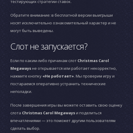
тестирующих стратегии ставок.
Обратите внимание: в бесплатной версии выигрыши
носят исключительно ознакомительный характер и не
могут быть выведены.
Слот не запускается?
Если по каким-либо причинам слот
Christmas Carol
Megaways
не открывается или работает некорректно,
нажмите кнопку
«Не работает»
. Мы проверим игру и
постараемся оперативно устранить технические
неполадки.
После завершения игры вы можете оставить свою оценку
слота
Christmas Carol Megaways
и поделиться
впечатлениями — это поможет другим пользователям
сделать выбор.