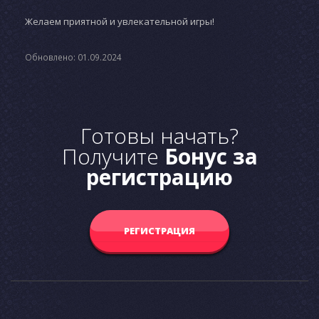
Желаем приятной и увлекательной игры!
Обновлено:
01.09.2024
Готовы начать?
Получите
Бонус за
регистрацию
РЕГИСТРАЦИЯ