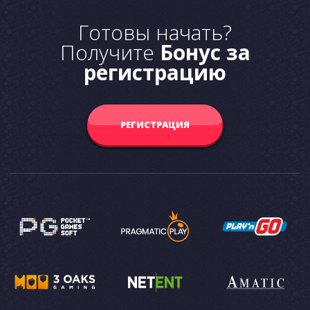
Готовы начать?
Получите
Бонус за
регистрацию
РЕГИСТРАЦИЯ