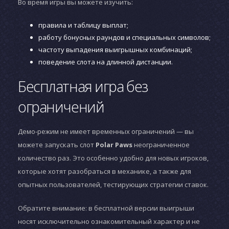
Во время игры вы можете изучить:
правила и таблицу выплат;
работу бонусных раундов и специальных символов;
частоту выпадения выигрышных комбинаций;
поведение слота на длинной дистанции.
Бесплатная игра без
ограничений
Демо-режим не имеет временных ограничений — вы
можете запускать слот
Polar Paws
неограниченное
количество раз. Это особенно удобно для новых игроков,
которые хотят разобраться в механике, а также для
опытных пользователей, тестирующих стратегии ставок.
Обратите внимание: в бесплатной версии выигрыши
носят исключительно ознакомительный характер и не