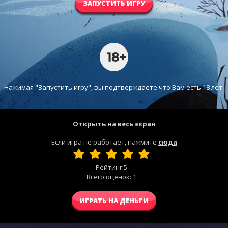
ЗАПУСТИТЬ ИГРУ
Нажимая "Запустить игру", вы подтверждаете что Вам есть 18 лет.
Открыть на весь экран
Если игра не работает, нажмите
сюда
Рейтинг
5
Всего оценок:
1
ИГРАТЬ НА ДЕНЬГИ