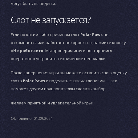
могут быть выведены.
Слот не запускается?
Если по каким-либо причинам слот
Polar Paws
не
открывается или работает некорректно, нажмите кнопку
«Не работает»
. Мы проверим игру и постараемся
оперативно устранить технические неполадки.
После завершения игры вы можете оставить свою оценку
слота
Polar Paws
и поделиться впечатлениями — это
поможет другим пользователям сделать выбор.
Желаем приятной и увлекательной игры!
Обновлено:
01.09.2024