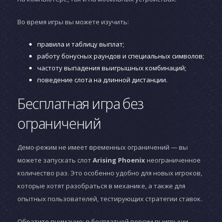
Во время игры вы можете изучить:
правила и таблицу выплат;
работу бонусных раундов и специальных символов;
частоту выпадения выигрышных комбинаций;
поведение слота на длинной дистанции.
Бесплатная игра без
ограничений
Демо-режим не имеет временных ограничений — вы
можете запускать слот
Arising Phoenix
неограниченное
количество раз. Это особенно удобно для новых игроков,
которые хотят разобраться в механике, а также для
опытных пользователей, тестирующих стратегии ставок.
Обратите внимание: в бесплатной версии выигрыши