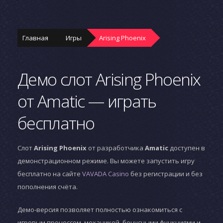
Главная
Игры
Arising Phoenix
Демо слот Arising Phoenix
от Amatic — играть
бесплатно
Слот
Arising Phoenix
от разработчика
Amatic
доступен в
демонстрационном режиме. Вы можете запустить игру
бесплатно на сайте
VAVADA Casino
без регистрации и без
пополнения счёта.
Демо-версия позволяет полностью ознакомиться с
игровым процессом, механикой, бонусными функциями и