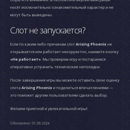
носят исключительно ознакомительный характер и не
могут быть выведены.
Слот не запускается?
Если по каким-либо причинам слот
Arising Phoenix
не
открывается или работает некорректно, нажмите кнопку
«Не работает»
. Мы проверим игру и постараемся
оперативно устранить технические неполадки.
После завершения игры вы можете оставить свою оценку
слота
Arising Phoenix
и поделиться впечатлениями —
это поможет другим пользователям сделать выбор.
Желаем приятной и увлекательной игры!
Обновлено:
01.09.2024