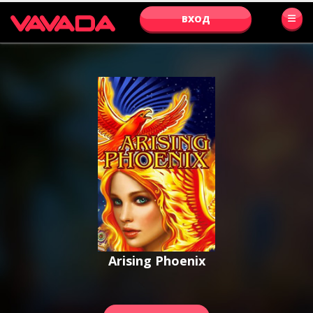
ВХОД
Arising Phoenix