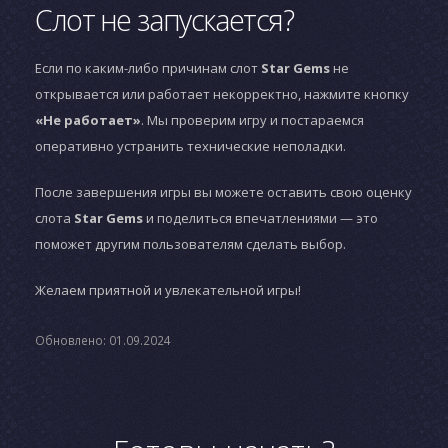
Слот не запускается?
Если по каким-либо причинам слот
Star Gems
не
открывается или работает некорректно, нажмите кнопку
«Не работает»
. Мы проверим игру и постараемся
оперативно устранить технические неполадки.
После завершения игры вы можете оставить свою оценку
слота
Star Gems
и поделиться впечатлениями — это
поможет другим пользователям сделать выбор.
Желаем приятной и увлекательной игры!
Обновлено:
01.09.2024