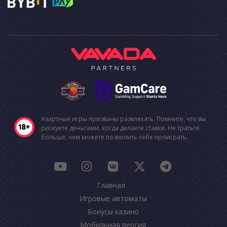
Азартные игры призваны развлекать. Помните, что вы
рискуете деньгами, когда делаете ставки. Не тратьте
больше, чем можете позволить себе проиграть.
Главная
Игровые автоматы
Бонусы казино
Мобильная версия