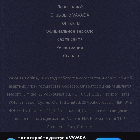
Денег надо?
Отзывы о VAVADA
Контакты
Официальное зеркало
Карта сайта
Регистрация
Скачать
VAVADA Casino, 2026 год
работает в соответствии с законами об
азартных играх государства Кюрасао. Оператором сайта является
Nadontil Limited, 25 Voukourestiou, NEPTUNE HOUSE, 1st floor, Flat 11,
3045, Limassol, Cyprus; Quirfad Limited, 25 Voukourestiou, NEPTUNE
HOUSE, 1st floor, Flat 11, 3045, Limassol, Cyprus; и имеет лицензию,
полностью принадлежащую Overcan N.V. Heelsumstraat 51, E-
Commerce Park, Curacao.
Не потеряйте доступ к VAVADA