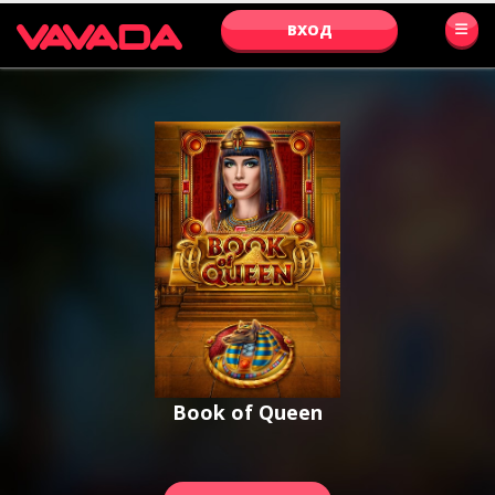
ВХОД
Book of Queen