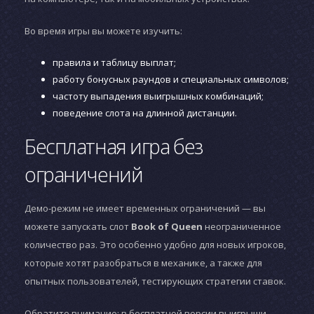
Во время игры вы можете изучить:
правила и таблицу выплат;
работу бонусных раундов и специальных символов;
частоту выпадения выигрышных комбинаций;
поведение слота на длинной дистанции.
Бесплатная игра без
ограничений
Демо-режим не имеет временных ограничений — вы
можете запускать слот
Book of Queen
неограниченное
количество раз. Это особенно удобно для новых игроков,
которые хотят разобраться в механике, а также для
опытных пользователей, тестирующих стратегии ставок.
Обратите внимание: в бесплатной версии выигрыши