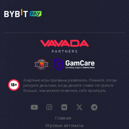
Азартные игры призваны развлекать. Помните, что вы
рискуете деньгами, когда делаете ставки. Не тратьте
больше, чем можете позволить себе проиграть.
Главная
Игровые автоматы