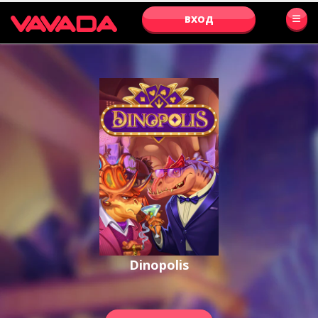
ВХОД
Dinopolis