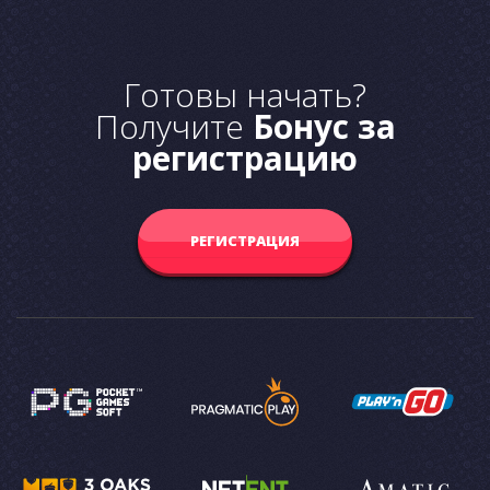
Готовы начать?
Получите
Бонус за
регистрацию
РЕГИСТРАЦИЯ