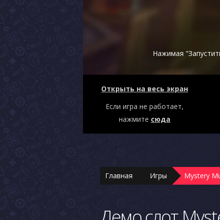
Нажимая "Запустить
Открыть на весь экран
Если игра не работает,
нажмите
сюда
Главная
Игры
Mystery M
Демо слот Myst