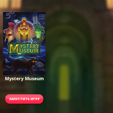
Mystery Museum
ЗАПУСТИТЬ ИГРУ