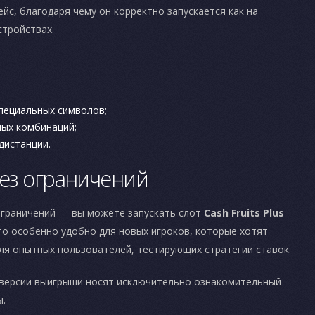
с, благодаря чему он корректно запускается как на
стройствах.
специальных символов;
ых комбинаций;
дистанции.
без ограничений
граничений — вы можете запускать слот
Cash Fruits Plus
то особенно удобно для новых игроков, которые хотят
для опытных пользователей, тестирующих стратегии ставок.
 версии выигрыши носят исключительно ознакомительный
ы.