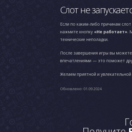
Слот не запускает
Если по каким-либо причинам сло
нажмите кнопку
«Не работает»
. 
технические неполадки.
После завершения игры вы можете
впечатлениями — это поможет дру
Желаем приятной и увлекательной 
Обновлено:
01.09.2024
Г
Получите