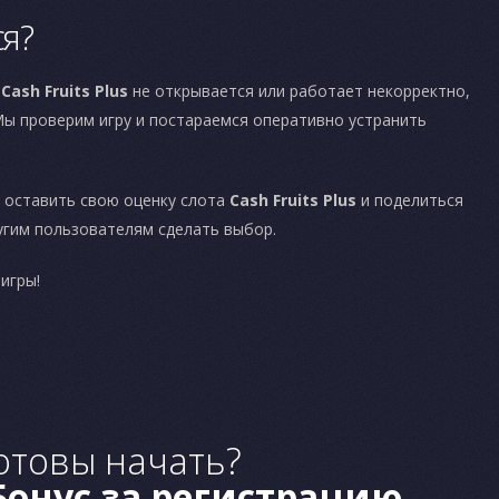
ся?
т
Cash Fruits Plus
не открывается или работает некорректно,
Мы проверим игру и постараемся оперативно устранить
 оставить свою оценку слота
Cash Fruits Plus
и поделиться
гим пользователям сделать выбор.
игры!
отовы начать?
Бонус за регистрацию