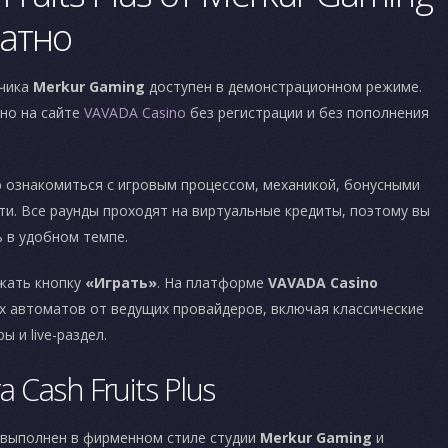
латно
чика
Merkur Gaming
доступен в демонстрационном режиме.
тно на сайте
VAVADA Casino
без регистрации и без пополнения
 ознакомиться с игровым процессом, механикой, бонусными
и. Все раунды проходят на виртуальные кредиты, поэтому вы
ь в удобном темпе.
ажать кнопку
«Играть»
. На платформе
VAVADA Casino
х автоматов от ведущих провайдеров, включая классические
 и live-раздел.
Cash Fruits Plus
выполнен в фирменном стиле студии
Merkur Gaming
и