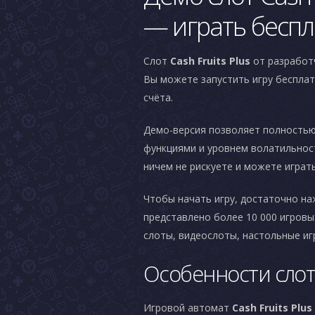
— играть бесп
Слот
Cash Fruits Plus
от разработ
Вы можете запустить игру беспла
счёта.
Демо-версия позволяет полностью
функциями и уровнем волатильност
ничем не рискуете и можете играт
Чтобы начать игру, достаточно н
представлено более 10 000 игровы
слоты, видеослоты, настольные игры
Особенности слота 
Игровой автомат
Cash Fruits Plus