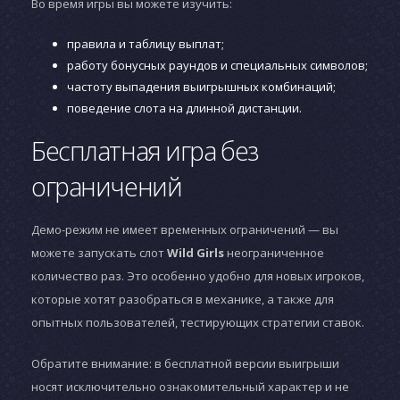
Во время игры вы можете изучить:
правила и таблицу выплат;
работу бонусных раундов и специальных символов;
частоту выпадения выигрышных комбинаций;
поведение слота на длинной дистанции.
Бесплатная игра без
ограничений
Демо-режим не имеет временных ограничений — вы
можете запускать слот
Wild Girls
неограниченное
количество раз. Это особенно удобно для новых игроков,
которые хотят разобраться в механике, а также для
опытных пользователей, тестирующих стратегии ставок.
Обратите внимание: в бесплатной версии выигрыши
носят исключительно ознакомительный характер и не