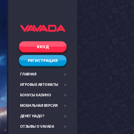
ВХОД
РЕГИСТРАЦИЯ
ГЛАВНАЯ
ИГРОВЫЕ АВТОМАТЫ
БОНУСЫ КАЗИНО
МОБИЛЬНАЯ ВЕРСИЯ
ДЕНЕГ НАДО?
ОТЗЫВЫ О VAVADA