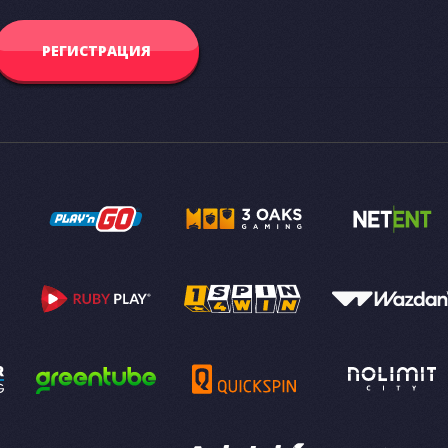
РЕГИСТРАЦИЯ