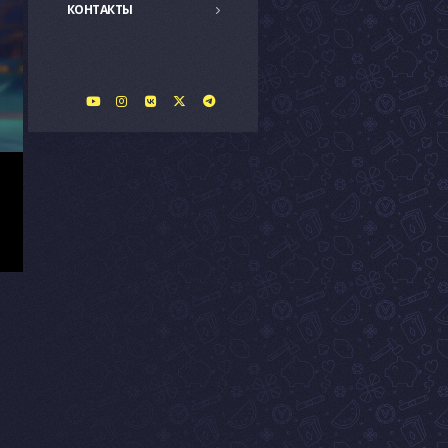
КОНТАКТЫ