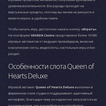
уровнем волатильности. Все раунды проходят на
виртуальные кредиты, поэтому вы ничем не рискуете и
можете играть в удобном темпе.
Чтобы начать игру, достаточно нажать кнопку
«Играть»
.
На платформе
VAVADA Casino
представлено более 10 000
игровых автоматов от ведущих провайдеров, включая
классические слоты, видеослоты, настольные игры и live-
раздел.
Особенности слота Queen of
Hearts Deluxe
Игровой автомат
Queen of Hearts Deluxe
выполнен в
фирменном стиле студии
и поддерживает адаптивный
интерфейс, благодаря чему он корректно запускается как
на компьютере, так и на мобильных устройствах.