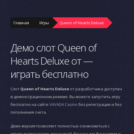
Главная
Игры
Queen of Hearts Deluxe
Демо слот Queen of
Hearts Deluxe от —
играть бесплатно
Слот
Queen of Hearts Deluxe
от разработчика
доступен
в демонстрационном режиме. Вы можете запустить игру
бесплатно на сайте
VAVADA Casino
без регистрации и без
пополнения счёта.
Демо-версия позволяет полностью ознакомиться с
игровым процессом, механикой, бонусными функциями и