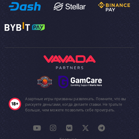
Азартные игры призваны развлекать. Помните, что вы
рискуете деньгами, когда делаете ставки. Не тратьте
больше, чем можете позволить себе проиграть.