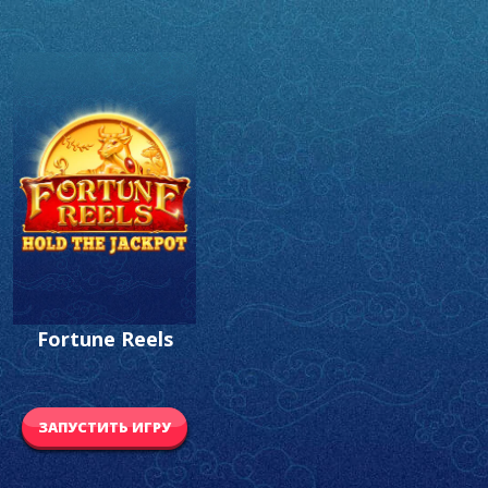
Fortune Reels
ЗАПУСТИТЬ ИГРУ