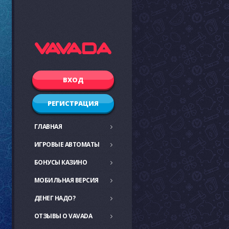
ВХОД
РЕГИСТРАЦИЯ
ГЛАВНАЯ
ИГРОВЫЕ АВТОМАТЫ
БОНУСЫ КАЗИНО
МОБИЛЬНАЯ ВЕРСИЯ
ДЕНЕГ НАДО?
ОТЗЫВЫ О VAVADA