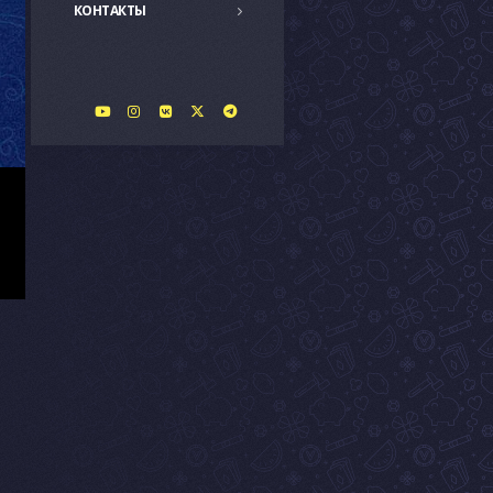
КОНТАКТЫ