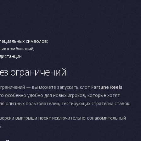
специальных символов;
ых комбинаций;
дистанции.
без ограничений
граничений — вы можете запускать слот
Fortune Reels
то особенно удобно для новых игроков, которые хотят
для опытных пользователей, тестирующих стратегии ставок.
 версии выигрыши носят исключительно ознакомительный
ы.