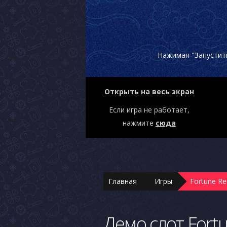
Нажимая "Запустить
Открыть на весь экран
Если игра не работает,
нажмите
сюда
Главная
Игры
Fortune Re
Демо слот Fort