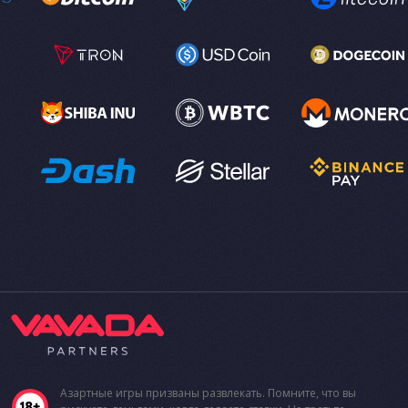
Азартные игры призваны развлекать. Помните, что вы