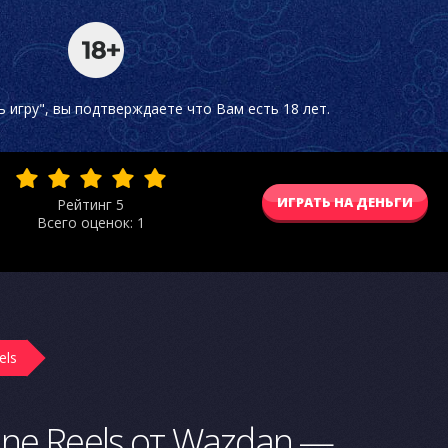
 игру", вы подтверждаете что Вам есть 18 лет.
ИГРАТЬ НА ДЕНЬГИ
Рейтинг
5
Всего оценок:
1
els
une Reels от Wazdan —