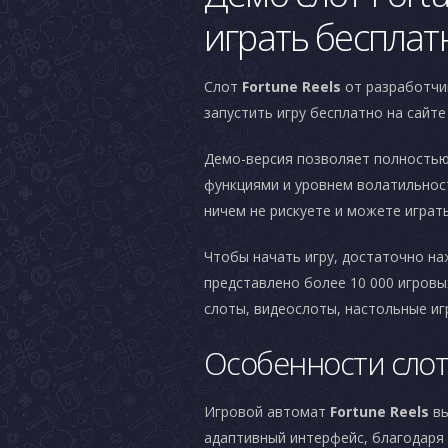
играть бесплат
Слот
Fortune Reels
от разработч
запустить игру бесплатно на сайт
Демо-версия позволяет полностью
функциями и уровнем волатильност
ничем не рискуете и можете играт
Чтобы начать игру, достаточно н
представлено более 10 000 игровы
слоты, видеослоты, настольные игры
Особенности слота
Игровой автомат
Fortune Reels
вы
адаптивный интерфейс, благодаря 