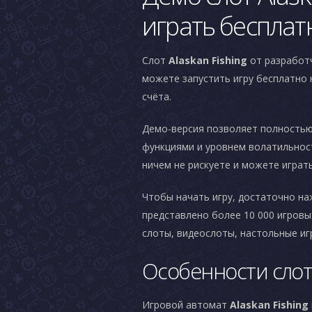
играть бесплат
Слот
Alaskan Fishing
от разработ
можете запустить игру бесплатно 
счёта.
Демо-версия позволяет полностью
функциями и уровнем волатильност
ничем не рискуете и можете играт
Чтобы начать игру, достаточно н
представлено более 10 000 игровы
слоты, видеослоты, настольные игры
Особенности слота
Игровой автомат
Alaskan Fishing