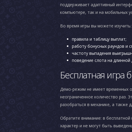
поддерживает адаптивный интерфей
компьютере, так и на мобильных у
Во время игры вы можете изучить:
правила и таблицу выплат;
работу бонусных раундов и 
частоту выпадения выигрышн
поведение слота на длинной 
Бесплатная игра 
Демо-режим не имеет временных о
неограниченное количество раз. Э
разобраться в механике, а также 
Обратите внимание: в бесплатной
характер и не могут быть выведен