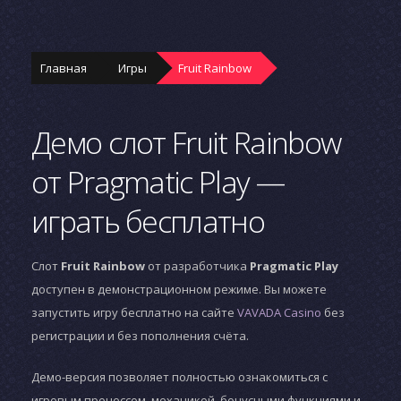
Главная
Игры
Fruit Rainbow
Демо слот Fruit Rainbow
от Pragmatic Play —
играть бесплатно
Слот
Fruit Rainbow
от разработчика
Pragmatic Play
доступен в демонстрационном режиме. Вы можете
запустить игру бесплатно на сайте
VAVADA Casino
без
регистрации и без пополнения счёта.
Демо-версия позволяет полностью ознакомиться с
игровым процессом, механикой, бонусными функциями и