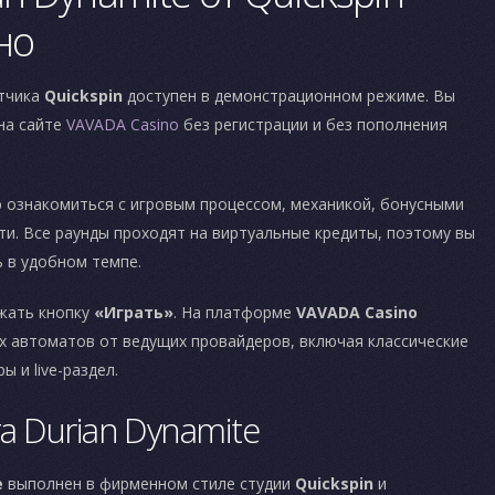
но
тчика
Quickspin
доступен в демонстрационном режиме. Вы
на сайте
VAVADA Casino
без регистрации и без пополнения
 ознакомиться с игровым процессом, механикой, бонусными
и. Все раунды проходят на виртуальные кредиты, поэтому вы
ь в удобном темпе.
ажать кнопку
«Играть»
. На платформе
VAVADA Casino
х автоматов от ведущих провайдеров, включая классические
 и live-раздел.
а Durian Dynamite
e
выполнен в фирменном стиле студии
Quickspin
и