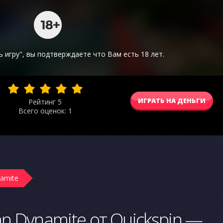
 игру", вы подтверждаете что Вам есть 18 лет.
ИГРАТЬ НА ДЕНЬГИ
Рейтинг
5
Всего оценок:
1
namite
n Dynamite от Quickspin —