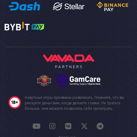
Азартные игры призваны развлекать. Помните, что вы
рискуете деньгами, когда делаете ставки. Не тратьте
больше, чем можете позволить себе проиграть.