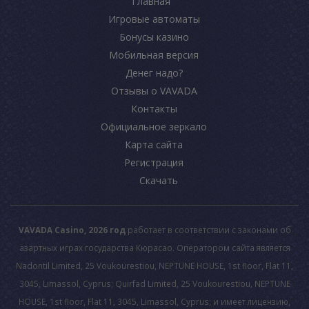
Главная
Игровые автоматы
Бонусы казино
Мобильная версия
Денег надо?
Отзывы о VAVADA
Контакты
Официальное зеркало
Карта сайта
Регистрация
Скачать
VAVADA Casino, 2026 год
работает в соответствии с законами об
азартных играх государства Кюрасао. Оператором сайта является
Nadontil Limited, 25 Voukourestiou, NEPTUNE HOUSE, 1st floor, Flat 11,
3045, Limassol, Cyprus; Quirfad Limited, 25 Voukourestiou, NEPTUNE
HOUSE, 1st floor, Flat 11, 3045, Limassol, Cyprus; и имеет лицензию,