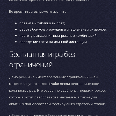
Во время игры вы можете изучить:
правила и таблицу выплат;
работу бонусных раундов и специальных символов;
частоту выпадения выигрышных комбинаций;
поведение слота на длинной дистанции.
Бесплатная игра без
ограничений
Демо-режим не имеет временных ограничений — вы
можете запускать слот
Snake Arena
неограниченное
количество раз. Это особенно удобно для новых игроков,
которые хотят разобраться в механике, а также для
опытных пользователей, тестирующих стратегии ставок.
Обратите внимание: в бесплатной версии выигрыши