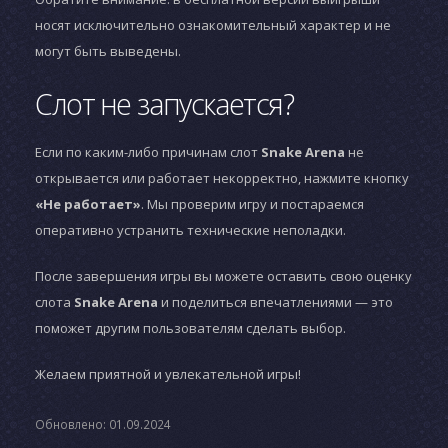
носят исключительно ознакомительный характер и не
могут быть выведены.
Слот не запускается?
Если по каким-либо причинам слот
Snake Arena
не
открывается или работает некорректно, нажмите кнопку
«Не работает»
. Мы проверим игру и постараемся
оперативно устранить технические неполадки.
После завершения игры вы можете оставить свою оценку
слота
Snake Arena
и поделиться впечатлениями — это
поможет другим пользователям сделать выбор.
Желаем приятной и увлекательной игры!
Обновлено:
01.09.2024