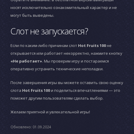
носят исключительно ознакомительный характер и не
могут быть выведены.
Слот не запускается?
Если по каким-либо причинам слот
Hot Fruits 100
не
открывается или работает некорректно, нажмите кнопку
«Не работает»
. Мы проверим игру и постараемся
оперативно устранить технические неполадки.
После завершения игры вы можете оставить свою оценку
слота
Hot Fruits 100
и поделиться впечатлениями — это
поможет другим пользователям сделать выбор.
Желаем приятной и увлекательной игры!
Обновлено:
01.09.2024