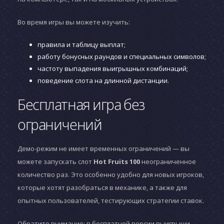
Во время игры вы можете изучить:
правила и таблицу выплат;
работу бонусных раундов и специальных символов;
частоту выпадения выигрышных комбинаций;
поведение слота на длинной дистанции.
Бесплатная игра без
ограничений
Демо-режим не имеет временных ограничений — вы
можете запускать слот
Hot Fruits 100
неограниченное
количество раз. Это особенно удобно для новых игроков,
которые хотят разобраться в механике, а также для
опытных пользователей, тестирующих стратегии ставок.
Обратите внимание: в бесплатной версии выигрыши