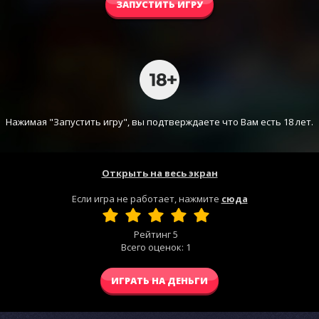
ЗАПУСТИТЬ ИГРУ
Нажимая "Запустить игру", вы подтверждаете что Вам есть 18 лет.
Открыть на весь экран
Если игра не работает, нажмите
сюда
Рейтинг
5
Всего оценок:
1
ИГРАТЬ НА ДЕНЬГИ