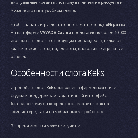
виртуальные кредиты, поэтому вы ничем не рискуете и
можете играть в удобном темпе.
Чтобы начать игру, достаточно нажать кнопку
«Играть»
.
На платформе
VAVADA Casino
представлено более 10 000
игровых автоматов от ведущих провайдеров, включая
классические слоты, видеослоты, настольные игры и live-
раздел.
Особенности слота Keks
Игровой автомат
Keks
выполнен в фирменном стиле
студии
и поддерживает адаптивный интерфейс,
благодаря чему он корректно запускается как на
компьютере, так и на мобильных устройствах.
Во время игры вы можете изучить: