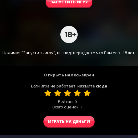
ЗАПУСТИТЬ ИГРУ
Нажимая "Запустить игру", вы подтверждаете что Вам есть 18 лет.
Открыть на весь экран
Если игра не работает, нажмите
сюда
Рейтинг
5
Всего оценок:
1
ИГРАТЬ НА ДЕНЬГИ