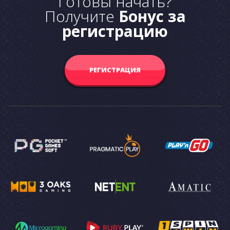
Готовы начать?
Получите
Бонус за
регистрацию
РЕГИСТРАЦИЯ