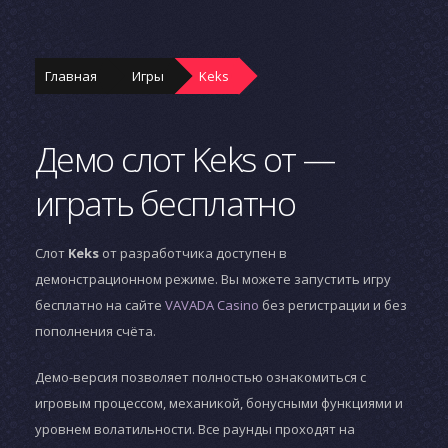
Главная
Игры
Keks
Демо слот Keks от —
играть бесплатно
Слот
Keks
от разработчика
доступен в
демонстрационном режиме. Вы можете запустить игру
бесплатно на сайте
VAVADA Casino
без регистрации и без
пополнения счёта.
Демо-версия позволяет полностью ознакомиться с
игровым процессом, механикой, бонусными функциями и
уровнем волатильности. Все раунды проходят на