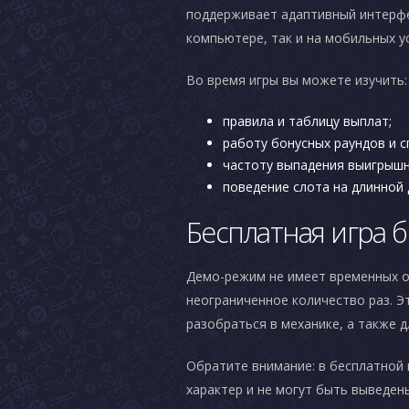
поддерживает адаптивный интерфей
компьютере, так и на мобильных у
Во время игры вы можете изучить:
правила и таблицу выплат;
работу бонусных раундов и 
частоту выпадения выигрышн
поведение слота на длинной 
Бесплатная игра 
Демо-режим не имеет временных о
неограниченное количество раз. Э
разобраться в механике, а также 
Обратите внимание: в бесплатной
характер и не могут быть выведен