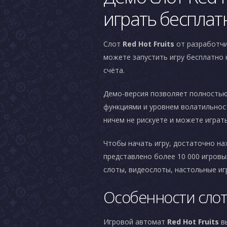
играть бесплат
Слот
Red Hot Fruits
от разработч
можете запустить игру бесплатно 
счёта.
Демо-версия позволяет полностью
функциями и уровнем волатильност
ничем не рискуете и можете играт
Чтобы начать игру, достаточно н
представлено более 10 000 игровы
слоты, видеослоты, настольные игры
Особенности слота
Игровой автомат
Red Hot Fruits
вы