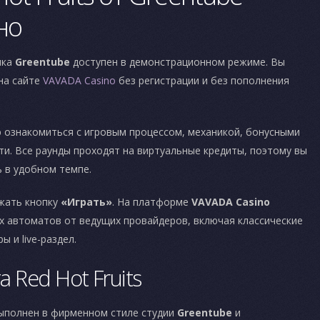
но
ика
Greentube
доступен в демонстрационном режиме. Вы
на сайте
VAVADA Casino
без регистрации и без пополнения
 ознакомиться с игровым процессом, механикой, бонусными
и. Все раунды проходят на виртуальные кредиты, поэтому вы
ь в удобном темпе.
ажать кнопку
«Играть»
. На платформе
VAVADA Casino
х автоматов от ведущих провайдеров, включая классические
 и live-раздел.
 Red Hot Fruits
полнен в фирменном стиле студии
Greentube
и