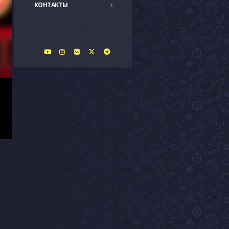
КОНТАКТЫ