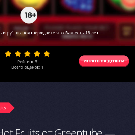
 игру", вы подтверждаете что Вам есть 18 лет.
ИГРАТЬ НА ДЕНЬГИ
Рейтинг
5
Всего оценок:
1
uits
ot Fruits от Greentube —