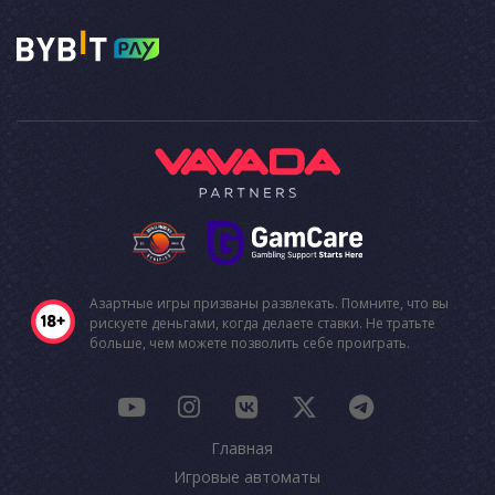
Азартные игры призваны развлекать. Помните, что вы
рискуете деньгами, когда делаете ставки. Не тратьте
больше, чем можете позволить себе проиграть.
Главная
Игровые автоматы