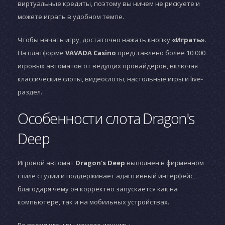
виртуальные кредиты, поэтому вы ничем не рискуете и
можете играть в удобном темпе.
Чтобы начать игру, достаточно нажать кнопку
«Играть»
.
На платформе
VAVADA Casino
представлено более 10 000
игровых автоматов от ведущих провайдеров, включая
классические слоты, видеослоты, настольные игры и live-
раздел.
Особенности слота Dragon's
Deep
Игровой автомат
Dragon's Deep
выполнен в фирменном
стиле студии
и поддерживает адаптивный интерфейс,
благодаря чему он корректно запускается как на
компьютере, так и на мобильных устройствах.