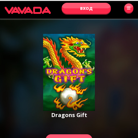
ВХОД
Dragons Gift