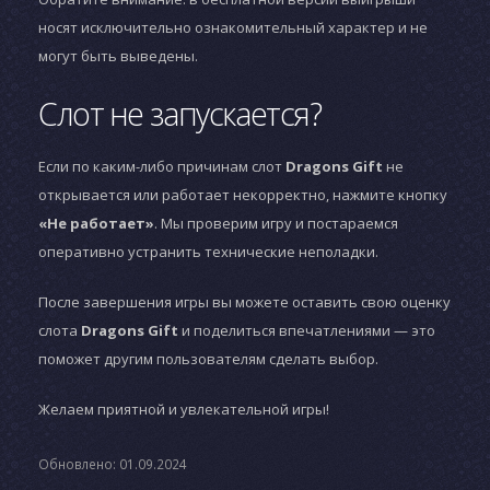
носят исключительно ознакомительный характер и не
могут быть выведены.
Слот не запускается?
Если по каким-либо причинам слот
Dragons Gift
не
открывается или работает некорректно, нажмите кнопку
«Не работает»
. Мы проверим игру и постараемся
оперативно устранить технические неполадки.
После завершения игры вы можете оставить свою оценку
слота
Dragons Gift
и поделиться впечатлениями — это
поможет другим пользователям сделать выбор.
Желаем приятной и увлекательной игры!
Обновлено:
01.09.2024