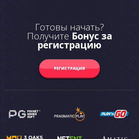
Готовы начать?
Получите
Бонус за
регистрацию
РЕГИСТРАЦИЯ