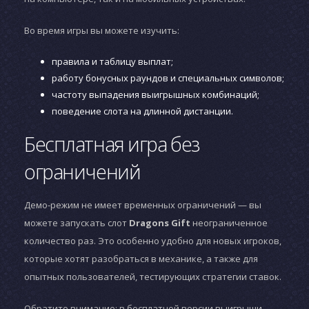
Во время игры вы можете изучить:
правила и таблицу выплат;
работу бонусных раундов и специальных символов;
частоту выпадения выигрышных комбинаций;
поведение слота на длинной дистанции.
Бесплатная игра без
ограничений
Демо-режим не имеет временных ограничений — вы
можете запускать слот
Dragons Gift
неограниченное
количество раз. Это особенно удобно для новых игроков,
которые хотят разобраться в механике, а также для
опытных пользователей, тестирующих стратегии ставок.
Обратите внимание: в бесплатной версии выигрыши