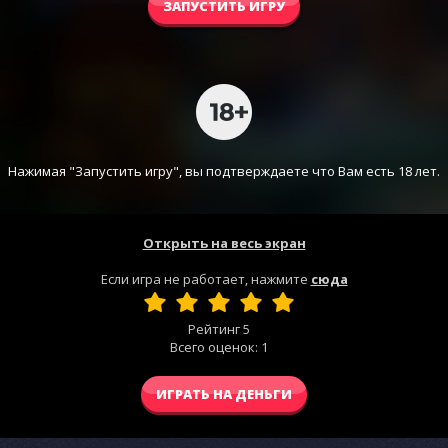
ЗАПУСТИТЬ ИГРУ
Нажимая "Запустить игру", вы подтверждаете что Вам есть 18 лет.
Открыть на весь экран
Если игра не работает, нажмите
сюда
Рейтинг
5
Всего оценок:
1
ИГРАТЬ НА ДЕНЬГИ