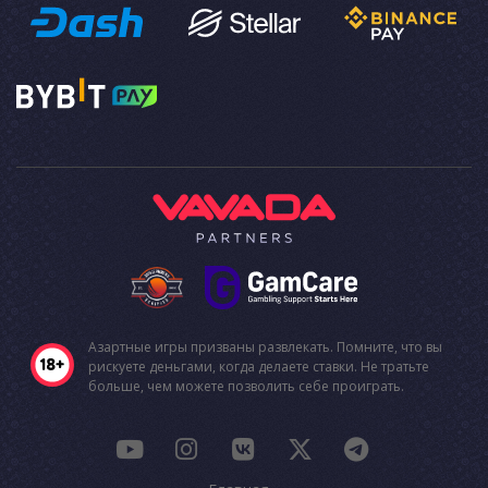
Азартные игры призваны развлекать. Помните, что вы
рискуете деньгами, когда делаете ставки. Не тратьте
больше, чем можете позволить себе проиграть.