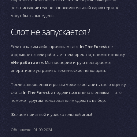
носят исключительно ознакомительный характер и не
могут быть выведены.
Слот не запускается?
Если по каким-либо причинам слот
In The Forest
не
открывается или работает некорректно, нажмите кнопку
«Не работает»
. Мы проверим игру и постараемся
оперативно устранить технические неполадки.
После завершения игры вы можете оставить свою оценку
слота
In The Forest
и поделиться впечатлениями — это
поможет другим пользователям сделать выбор.
Желаем приятной и увлекательной игры!
Обновлено:
01.09.2024