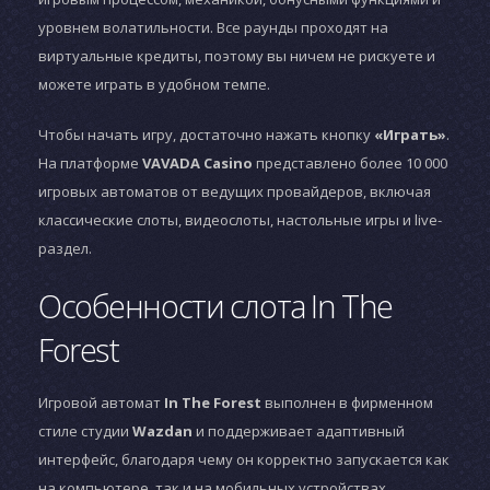
уровнем волатильности. Все раунды проходят на
виртуальные кредиты, поэтому вы ничем не рискуете и
можете играть в удобном темпе.
Чтобы начать игру, достаточно нажать кнопку
«Играть»
.
На платформе
VAVADA Casino
представлено более 10 000
игровых автоматов от ведущих провайдеров, включая
классические слоты, видеослоты, настольные игры и live-
раздел.
Особенности слота In The
Forest
Игровой автомат
In The Forest
выполнен в фирменном
стиле студии
Wazdan
и поддерживает адаптивный
интерфейс, благодаря чему он корректно запускается как
на компьютере, так и на мобильных устройствах.