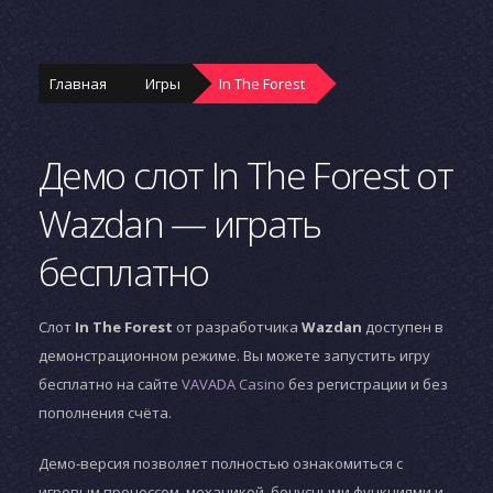
Главная
Игры
In The Forest
Демо слот In The Forest от
Wazdan — играть
бесплатно
Слот
In The Forest
от разработчика
Wazdan
доступен в
демонстрационном режиме. Вы можете запустить игру
бесплатно на сайте
VAVADA Casino
без регистрации и без
пополнения счёта.
Демо-версия позволяет полностью ознакомиться с
игровым процессом, механикой, бонусными функциями и