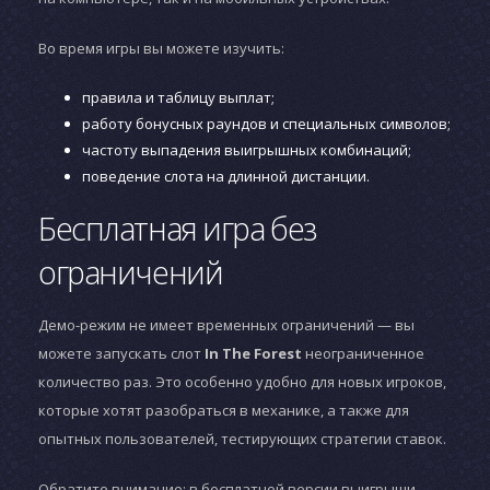
Во время игры вы можете изучить:
правила и таблицу выплат;
работу бонусных раундов и специальных символов;
частоту выпадения выигрышных комбинаций;
поведение слота на длинной дистанции.
Бесплатная игра без
ограничений
Демо-режим не имеет временных ограничений — вы
можете запускать слот
In The Forest
неограниченное
количество раз. Это особенно удобно для новых игроков,
которые хотят разобраться в механике, а также для
опытных пользователей, тестирующих стратегии ставок.
Обратите внимание: в бесплатной версии выигрыши