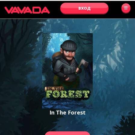
ВХОД
In The Forest