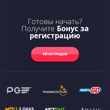
Готовы начать?
Получите
Бонус за
регистрацию
РЕГИСТРАЦИЯ