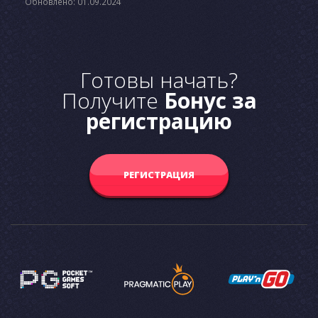
Обновлено:
01.09.2024
Готовы начать?
Получите
Бонус за
регистрацию
РЕГИСТРАЦИЯ