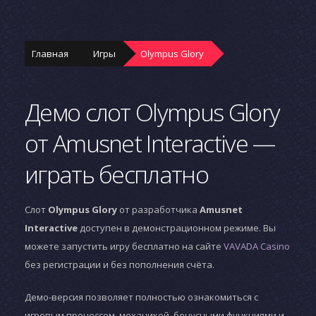
Главная
Игры
Olympus Glory
Демо слот Olympus Glory
от Amusnet Interactive —
играть бесплатно
Слот
Olympus Glory
от разработчика
Amusnet
Interactive
доступен в демонстрационном режиме. Вы
можете запустить игру бесплатно на сайте
VAVADA Casino
без регистрации и без пополнения счёта.
Демо-версия позволяет полностью ознакомиться с
игровым процессом, механикой, бонусными функциями и