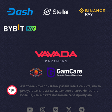
Азартные игры призваны развлекать. Помните, что вы
рискуете деньгами, когда делаете ставки. Не тратьте
больше, чем можете позволить себе проиграть.