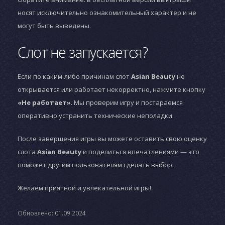
носят исключительно ознакомительный характер и не
могут быть выведены.
Слот не запускается?
Если по каким-либо причинам слот
Asian Beauty
не
открывается или работает некорректно, нажмите кнопку
«Не работает»
. Мы проверим игру и постараемся
оперативно устранить технические неполадки.
После завершения игры вы можете оставить свою оценку
слота
Asian Beauty
и поделиться впечатлениями — это
поможет другим пользователям сделать выбор.
Желаем приятной и увлекательной игры!
Обновлено:
01.09.2024