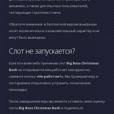
механике, а также для опытных пользователей,
тестирующих стратегии ставок.
Обратите внимание: в бесплатной версии выигрыши
носят исключительно ознакомительный характер и не
могут быть выведены.
Слот не запускается?
Если по каким-либо причинам слот
Big Bass Christmas
Bash
не открывается или работает некорректно,
нажмите кнопку
«Не работает»
. Мы проверим игру и
постараемся оперативно устранить технические
неполадки.
После завершения игры вы можете оставить свою оценку
слота
Big Bass Christmas Bash
и поделиться