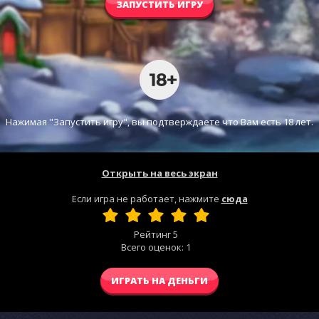
ЗАПУСТИТЬ ИГРУ
Нажимая "Запустить игру", вы подтверждаете что Вам есть 18 лет.
Открыть на весь экран
Если игра не работает, нажмите
сюда
Рейтинг
5
Всего оценок:
1
ИГРАТЬ НА ДЕНЬГИ