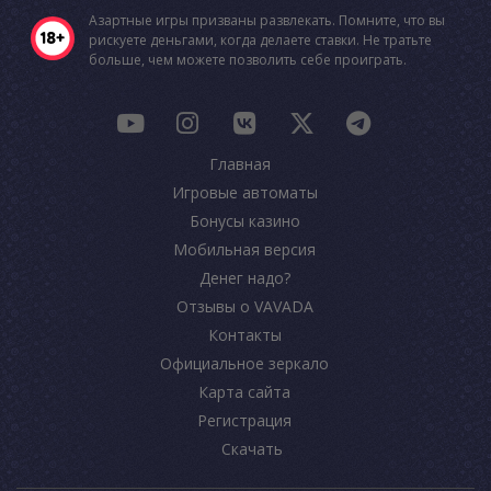
Азартные игры призваны развлекать. Помните, что вы
рискуете деньгами, когда делаете ставки. Не тратьте
больше, чем можете позволить себе проиграть.
Главная
Игровые автоматы
Бонусы казино
Мобильная версия
Денег надо?
Отзывы о VAVADA
Контакты
Официальное зеркало
Карта сайта
Регистрация
Скачать