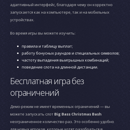
адаптивный интерфейс, благодаря чему он корректно
запускается как на компьютере, так и на мобильных
устройствах.
Во время игры вы можете изучить:
правила и таблицу выплат;
работу бонусных раундов и специальных символов;
частоту выпадения выигрышных комбинаций;
поведение слота на длинной дистанции.
Бесплатная игра без
ограничений
Демо-режим не имеет временных ограничений — вы
можете запускать слот
Big Bass Christmas Bash
неограниченное количество раз. Это особенно удобно
для новых игроков, которые хотят разобраться в