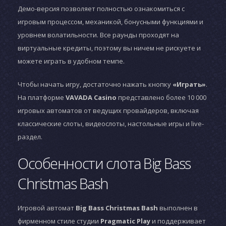
Демо-версия позволяет полностью ознакомиться с
игровым процессом, механикой, бонусными функциями и
уровнем волатильности. Все раунды проходят на
виртуальные кредиты, поэтому вы ничем не рискуете и
можете играть в удобном темпе.
Чтобы начать игру, достаточно нажать кнопку
«Играть»
.
На платформе
VAVADA Casino
представлено более 10 000
игровых автоматов от ведущих провайдеров, включая
классические слоты, видеослоты, настольные игры и live-
раздел.
Особенности слота Big Bass
Christmas Bash
Игровой автомат
Big Bass Christmas Bash
выполнен в
фирменном стиле студии
Pragmatic Play
и поддерживает