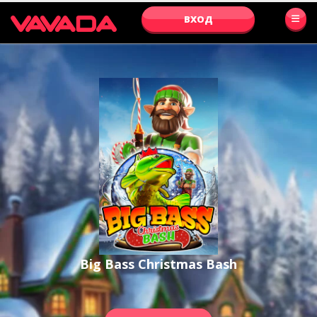
ВХОД
Big Bass Christmas Bash