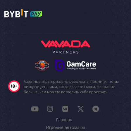
Азартные игры призваны развлекать. Помните, что вы
рискуете деньгами, когда делаете ставки. Не тратьте
больше, чем можете позволить себе проиграть.
Главная
Игровые автоматы