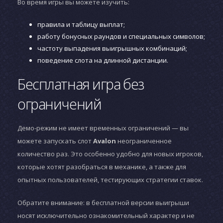
Во время игры вы можете изучить:
правила и таблицу выплат;
работу бонусных раундов и специальных символов;
частоту выпадения выигрышных комбинаций;
поведение слота на длинной дистанции.
Бесплатная игра без
ограничений
Демо-режим не имеет временных ограничений — вы
можете запускать слот
Avalon
неограниченное
количество раз. Это особенно удобно для новых игроков,
которые хотят разобраться в механике, а также для
опытных пользователей, тестирующих стратегии ставок.
Обратите внимание: в бесплатной версии выигрыши
носят исключительно ознакомительный характер и не