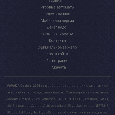
Главная
Игровые автоматы
Бонусы казино
Мобильная версия
Денег надо?
Отзывы о VAVADA
Контакты
Официальное зеркало
Карта сайта
Регистрация
Скачать
VAVADA Casino, 2026 год
работает в соответствии с законами об
азартных играх государства Кюрасао. Оператором сайта является
Nadontil Limited, 25 Voukourestiou, NEPTUNE HOUSE, 1st floor, Flat 11,
3045, Limassol, Cyprus; Quirfad Limited, 25 Voukourestiou, NEPTUNE
HOUSE, 1st floor, Flat 11, 3045, Limassol, Cyprus; и имеет лицензию,