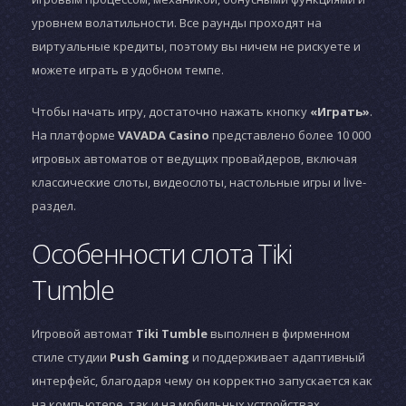
уровнем волатильности. Все раунды проходят на
виртуальные кредиты, поэтому вы ничем не рискуете и
можете играть в удобном темпе.
Чтобы начать игру, достаточно нажать кнопку
«Играть»
.
На платформе
VAVADA Casino
представлено более 10 000
игровых автоматов от ведущих провайдеров, включая
классические слоты, видеослоты, настольные игры и live-
раздел.
Особенности слота Tiki
Tumble
Игровой автомат
Tiki Tumble
выполнен в фирменном
стиле студии
Push Gaming
и поддерживает адаптивный
интерфейс, благодаря чему он корректно запускается как
на компьютере, так и на мобильных устройствах.