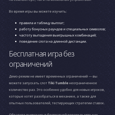
Во время игры вы можете изучить:
правила и таблицу выплат;
работу бонусных раундов и специальных символов;
частоту выпадения выигрышных комбинаций;
поведение слота на длинной дистанции.
Бесплатная игра без
ограничений
Демо-режим не имеет временных ограничений — вы
можете запускать слот
Tiki Tumble
неограниченное
количество раз. Это особенно удобно для новых игроков,
которые хотят разобраться в механике, а также для
опытных пользователей, тестирующих стратегии ставок.
Обратите внимание: в бесплатной версии выигрыши