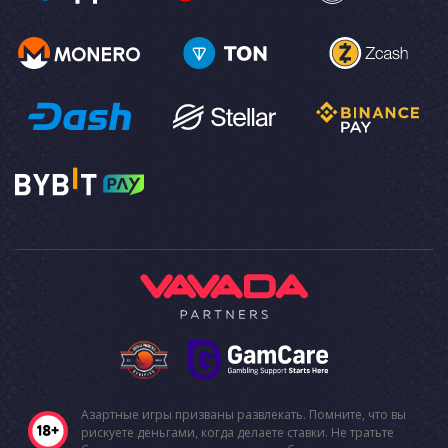
Азартные игры призваны развлекать. Помните, что вы
рискуете деньгами, когда делаете ставки. Не тратьте