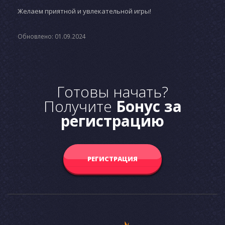
Желаем приятной и увлекательной игры!
Обновлено:
01.09.2024
Готовы начать?
Получите
Бонус за
регистрацию
РЕГИСТРАЦИЯ