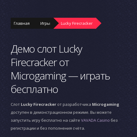
Главная
Игры
Lucky Firecracker
Демо слот Lucky
Firecracker от
Microgaming — играть
бесплатно
Слот
Lucky Firecracker
от разработчика
Microgaming
доступен в демонстрационном режиме. Вы можете
запустить игру бесплатно на сайте
VAVADA Casino
без
регистрации и без пополнения счёта.