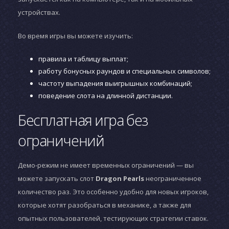
устройствах.
Во время игры вы можете изучить:
правила и таблицу выплат;
работу бонусных раундов и специальных символов;
частоту выпадения выигрышных комбинаций;
поведение слота на длинной дистанции.
Бесплатная игра без
ограничений
Демо-режим не имеет временных ограничений — вы
можете запускать слот
Dragon Pearls
неограниченное
количество раз. Это особенно удобно для новых игроков,
которые хотят разобраться в механике, а также для
опытных пользователей, тестирующих стратегии ставок.