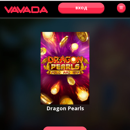
ВХОД
Dragon Pearls