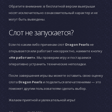
Обратите внимание: в бесплатной версии выигрыши
носят исключительно ознакомительный характер и не
могут быть выведены.
Слот не запускается?
Если по каким-либо причинам слот
Dragon Pearls
не
открывается или работает некорректно, нажмите кнопку
«Не работает»
. Мы проверим игру и постараемся
оперативно устранить технические неполадки.
После завершения игры вы можете оставить свою оценку
слота
Dragon Pearls
и поделиться впечатлениями — это
поможет другим пользователям сделать выбор.
Желаем приятной и увлекательной игры!