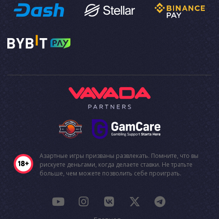
Азартные игры призваны развлекать. Помните, что вы
рискуете деньгами, когда делаете ставки. Не тратьте
больше, чем можете позволить себе проиграть.