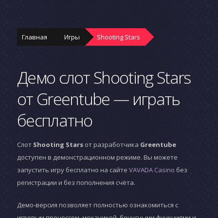
Главная
Игры
Shooting Stars
Демо слот Shooting Stars
от Greentube — играть
бесплатно
Слот
Shooting Stars
от разработчика
Greentube
доступен в демонстрационном режиме. Вы можете
запустить игру бесплатно на сайте
VAVADA Casino
без
регистрации и без пополнения счёта.
Демо-версия позволяет полностью ознакомиться с
игровым процессом, механикой, бонусными функциями и