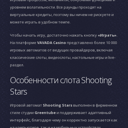
уровнем волатильности. Все раунды проходят на
виртуальные кредиты, поэтому вы ничем не рискуете и
можете играть в удобном темпе.
Чтобы начать игру, достаточно нажать кнопку
«Играть»
.
На платформе
VAVADA Casino
представлено более 10 000
игровых автоматов от ведущих провайдеров, включая
классические слоты, видеослоты, настольные игры и live-
раздел.
Особенности слота Shooting
Stars
Игровой автомат
Shooting Stars
выполнен в фирменном
стиле студии
Greentube
и поддерживает адаптивный
интерфейс, благодаря чему он корректно запускается как
на компьютере, так и на мобильных устройствах.