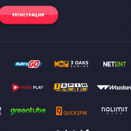
РЕГИСТРАЦИЯ