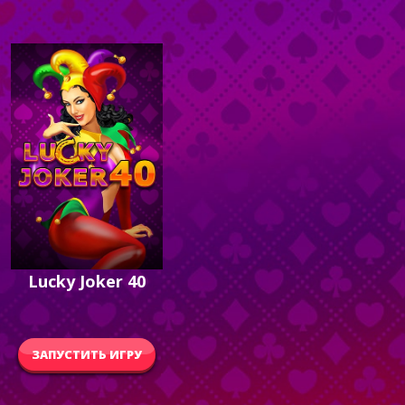
Lucky Joker 40
ЗАПУСТИТЬ ИГРУ