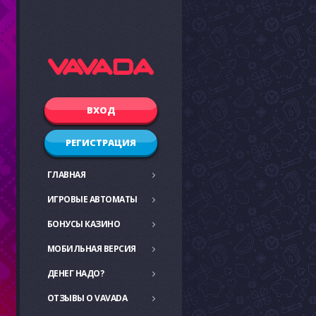
ВХОД
РЕГИСТРАЦИЯ
ГЛАВНАЯ
ИГРОВЫЕ АВТОМАТЫ
БОНУСЫ КАЗИНО
МОБИЛЬНАЯ ВЕРСИЯ
ДЕНЕГ НАДО?
ОТЗЫВЫ О VAVADA