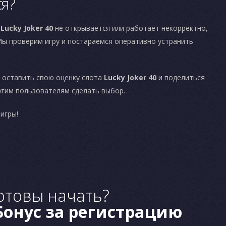
ся?
т
Lucky Joker 40
не открывается или работает некорректно,
Мы проверим игру и постараемся оперативно устранить
 оставить свою оценку слота
Lucky Joker 40
и поделиться
гим пользователям сделать выбор.
игры!
отовы начать?
Бонус за регистрацию