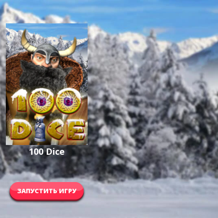
100 Dice
ЗАПУСТИТЬ ИГРУ