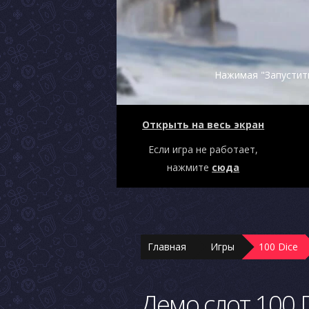
Нажимая "Запустить
Открыть на весь экран
Если игра не работает,
нажмите
сюда
Главная
Игры
100 Dice
Демо слот 100 D