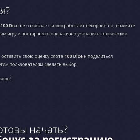
ся?
т
100 Dice
не открывается или работает некорректно, нажмите
рим игру и постараемся оперативно устранить технические
 оставить свою оценку слота
100 Dice
и поделиться
гим пользователям сделать выбор.
игры!
отовы начать?
Бонус за регистрацию