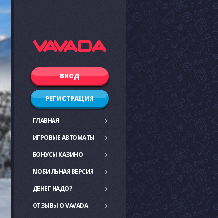
ВХОД
РЕГИСТРАЦИЯ
ГЛАВНАЯ
ИГРОВЫЕ АВТОМАТЫ
БОНУСЫ КАЗИНО
МОБИЛЬНАЯ ВЕРСИЯ
ДЕНЕГ НАДО?
ОТЗЫВЫ О VAVADA