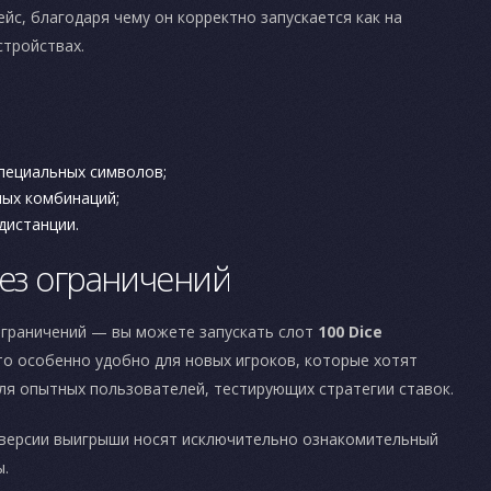
с, благодаря чему он корректно запускается как на
стройствах.
специальных символов;
ых комбинаций;
дистанции.
без ограничений
граничений — вы можете запускать слот
100 Dice
то особенно удобно для новых игроков, которые хотят
для опытных пользователей, тестирующих стратегии ставок.
 версии выигрыши носят исключительно ознакомительный
ы.