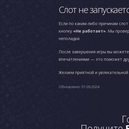
Слот не запускает
Если по каким-либо причинам сло
кнопку
«Не работает»
. Мы прове
неполадки.
После завершения игры вы можете
впечатлениями — это поможет дру
Желаем приятной и увлекательной 
Обновлено:
01.09.2024
Г
Получите