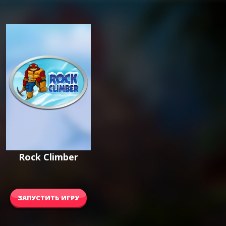
Rock Climber
ЗАПУСТИТЬ ИГРУ