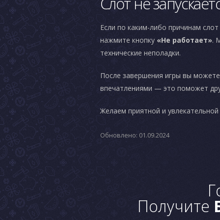
Слот не запускает
Если по каким-либо причинам сло
нажмите кнопку
«Не работает»
. 
технические неполадки.
После завершения игры вы можете
впечатлениями — это поможет дру
Желаем приятной и увлекательной 
Обновлено:
01.09.2024
Г
Получите