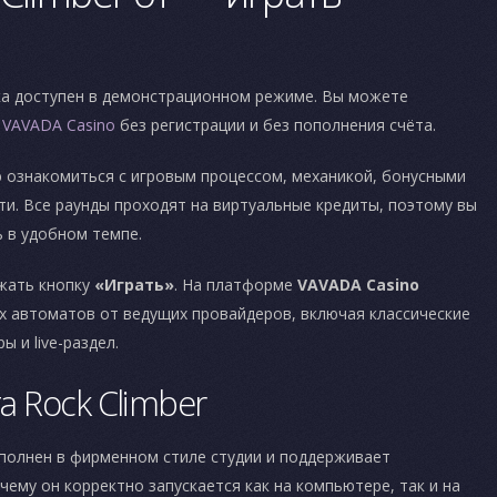
ка
доступен в демонстрационном режиме. Вы можете
е
VAVADA Casino
без регистрации и без пополнения счёта.
 ознакомиться с игровым процессом, механикой, бонусными
и. Все раунды проходят на виртуальные кредиты, поэтому вы
ь в удобном темпе.
ажать кнопку
«Играть»
. На платформе
VAVADA Casino
х автоматов от ведущих провайдеров, включая классические
 и live-раздел.
 Rock Climber
олнен в фирменном стиле студии
и поддерживает
чему он корректно запускается как на компьютере, так и на