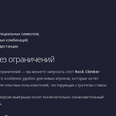
специальных символов;
ых комбинаций;
дистанции.
без ограничений
граничений — вы можете запускать слот
Rock Climber
то особенно удобно для новых игроков, которые хотят
для опытных пользователей, тестирующих стратегии ставок.
 версии выигрыши носят исключительно ознакомительный
ы.