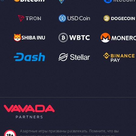
Азартные игры призваны развлекать. Помните, что вы