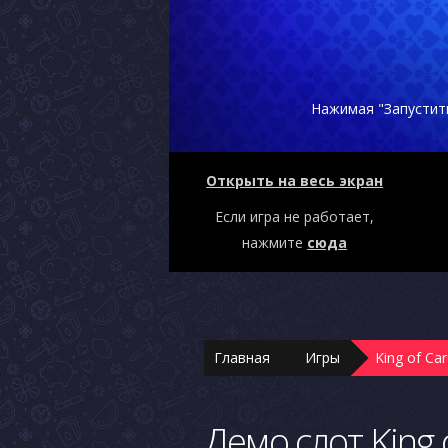
Нажимая "Запустить
Открыть на весь экран
Если игра не работает,
нажмите
сюда
Главная
Игры
King of Ca
Демо слот King 