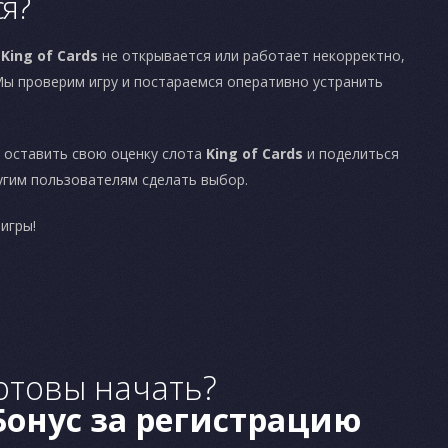
ся?
т
King of Cards
не открывается или работает некорректно,
Мы проверим игру и постараемся оперативно устранить
 оставить свою оценку слота
King of Cards
и поделиться
гим пользователям сделать выбор.
игры!
отовы начать?
Бонус за регистрацию