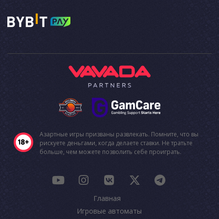
Азартные игры призваны развлекать. Помните, что вы
рискуете деньгами, когда делаете ставки. Не тратьте
больше, чем можете позволить себе проиграть.
Главная
Игровые автоматы