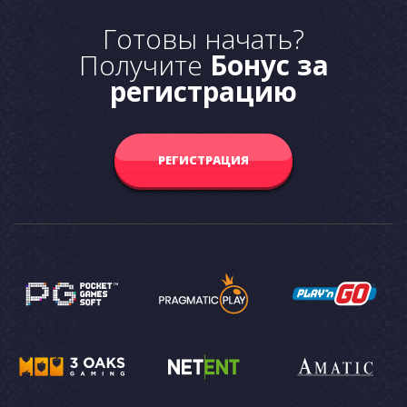
Готовы начать?
Получите
Бонус за
регистрацию
РЕГИСТРАЦИЯ