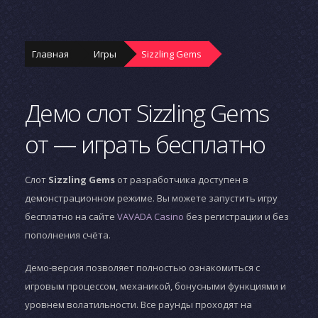
Главная
Игры
Sizzling Gems
Демо слот Sizzling Gems
от — играть бесплатно
Слот
Sizzling Gems
от разработчика
доступен в
демонстрационном режиме. Вы можете запустить игру
бесплатно на сайте
VAVADA Casino
без регистрации и без
пополнения счёта.
Демо-версия позволяет полностью ознакомиться с
игровым процессом, механикой, бонусными функциями и
уровнем волатильности. Все раунды проходят на