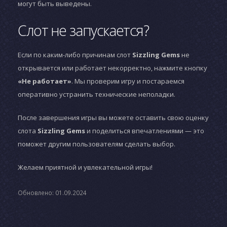
могут быть выведены.
Слот не запускается?
Если по каким-либо причинам слот
Sizzling Gems
не
открывается или работает некорректно, нажмите кнопку
«Не работает»
. Мы проверим игру и постараемся
оперативно устранить технические неполадки.
После завершения игры вы можете оставить свою оценку
слота
Sizzling Gems
и поделиться впечатлениями — это
поможет другим пользователям сделать выбор.
Желаем приятной и увлекательной игры!
Обновлено:
01.09.2024