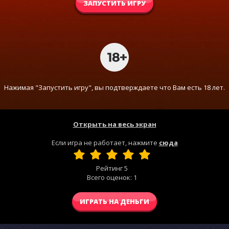
ЗАПУСТИТЬ ИГРУ
Нажимая "Запустить игру", вы подтверждаете что Вам есть 18 лет.
Открыть на весь экран
Если игра не работает, нажмите
сюда
Рейтинг
5
Всего оценок:
1
ИГРАТЬ НА ДЕНЬГИ