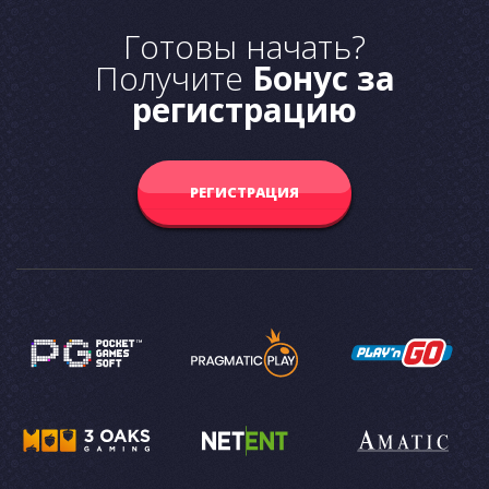
Готовы начать?
Получите
Бонус за
регистрацию
РЕГИСТРАЦИЯ