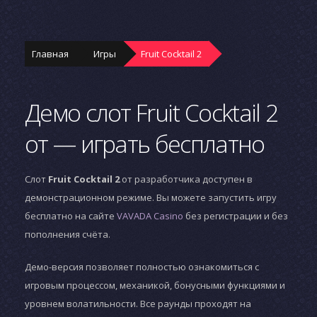
Главная
Игры
Fruit Cocktail 2
Демо слот Fruit Cocktail 2
от — играть бесплатно
Слот
Fruit Cocktail 2
от разработчика
доступен в
демонстрационном режиме. Вы можете запустить игру
бесплатно на сайте
VAVADA Casino
без регистрации и без
пополнения счёта.
Демо-версия позволяет полностью ознакомиться с
игровым процессом, механикой, бонусными функциями и
уровнем волатильности. Все раунды проходят на