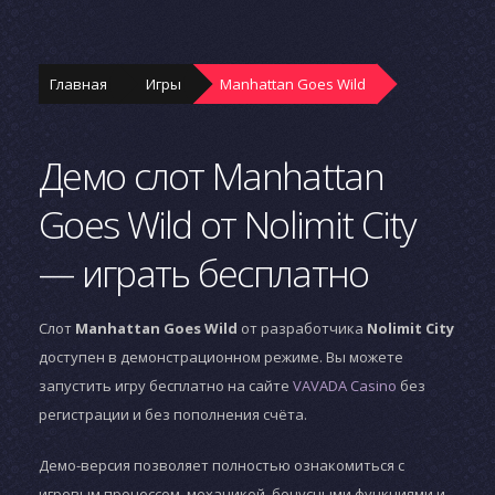
Главная
Игры
Manhattan Goes Wild
Демо слот Manhattan
Goes Wild от Nolimit City
— играть бесплатно
Слот
Manhattan Goes Wild
от разработчика
Nolimit City
доступен в демонстрационном режиме. Вы можете
запустить игру бесплатно на сайте
VAVADA Casino
без
регистрации и без пополнения счёта.
Демо-версия позволяет полностью ознакомиться с
игровым процессом, механикой, бонусными функциями и