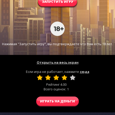
ЗАПУСТИТЬ ИГРУ
Нажимая "Запустить игру", вы подтверждаете что Вам есть 18 лет.
Открыть на весь экран
Если игра не работает, нажмите
сюда
Рейтинг
4.00
Всего оценок:
1
ИГРАТЬ НА ДЕНЬГИ