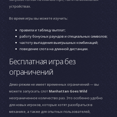
устройствах.
Во время игры вы можете изучить:
правила и таблицу выплат;
работу бонусных раундов и специальных символов;
частоту выпадения выигрышных комбинаций;
поведение слота на длинной дистанции.
Бесплатная игра без
ограничений
Демо-режим не имеет временных ограничений — вы
можете запускать слот
Manhattan Goes Wild
неограниченное количество раз. Это особенно удобно
для новых игроков, которые хотят разобраться в
механике, а также для опытных пользователей,