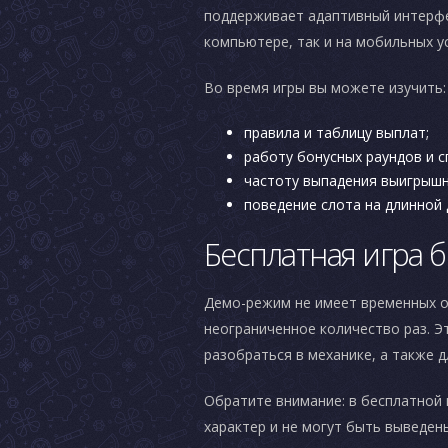
поддерживает адаптивный интерфей
компьютере, так и на мобильных у
Во время игры вы можете изучить:
правила и таблицу выплат;
работу бонусных раундов и 
частоту выпадения выигрышн
поведение слота на длинной 
Бесплатная игра 
Демо-режим не имеет временных о
неограниченное количество раз. Э
разобраться в механике, а также 
Обратите внимание: в бесплатной
характер и не могут быть выведен