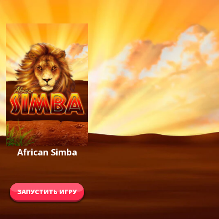
African Simba
ЗАПУСТИТЬ ИГРУ