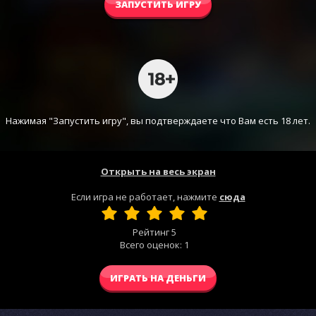
ЗАПУСТИТЬ ИГРУ
Нажимая "Запустить игру", вы подтверждаете что Вам есть 18 лет.
Открыть на весь экран
Если игра не работает, нажмите
сюда
Рейтинг
5
Всего оценок:
1
ИГРАТЬ НА ДЕНЬГИ