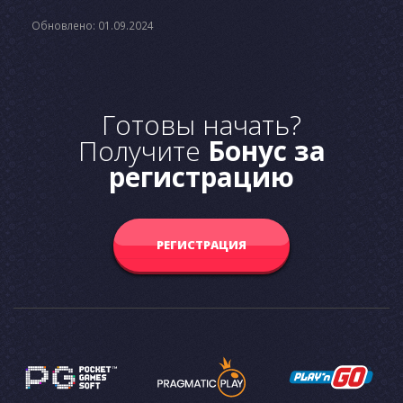
Обновлено:
01.09.2024
Готовы начать?
Получите
Бонус за
регистрацию
РЕГИСТРАЦИЯ