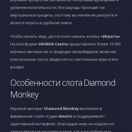
уровнем волатильности. Все раунды проходят на
виртуальные кредиты, поэтому вы ничем не рискуете и
можете играть в удобном темпе.
Чтобы начать игру, достаточно нажать кнопку
«Играть»
.
На платформе
VAVADA Casino
представлено более 10 000
игровых автоматов от ведущих провайдеров, включая
классические слоты, видеослоты, настольные игры и live-
раздел.
Особенности слота Diamond
Monkey
Игровой автомат
Diamond Monkey
выполнен в
фирменном стиле студии
Amatic
и поддерживает
адаптивный интерфейс, благодаря чему он корректно
запускается как на компьютере, так и на мобильных