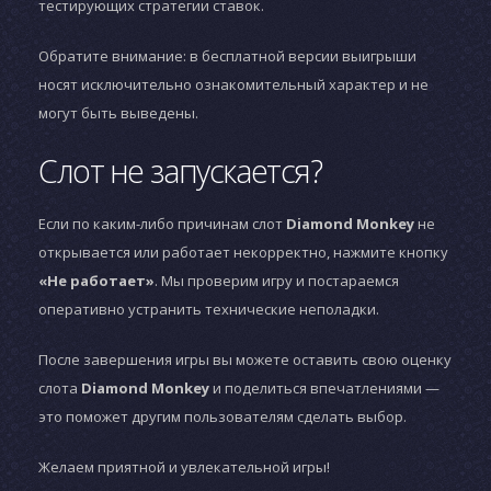
тестирующих стратегии ставок.
Обратите внимание: в бесплатной версии выигрыши
носят исключительно ознакомительный характер и не
могут быть выведены.
Слот не запускается?
Если по каким-либо причинам слот
Diamond Monkey
не
открывается или работает некорректно, нажмите кнопку
«Не работает»
. Мы проверим игру и постараемся
оперативно устранить технические неполадки.
После завершения игры вы можете оставить свою оценку
слота
Diamond Monkey
и поделиться впечатлениями —
это поможет другим пользователям сделать выбор.
Желаем приятной и увлекательной игры!