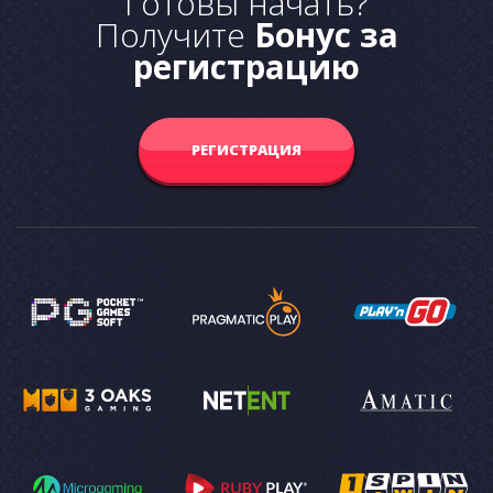
Готовы начать?
Получите
Бонус за
регистрацию
РЕГИСТРАЦИЯ