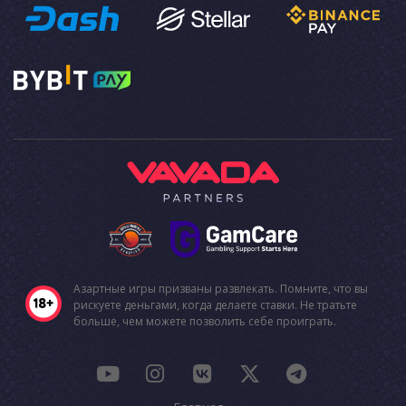
Азартные игры призваны развлекать. Помните, что вы
рискуете деньгами, когда делаете ставки. Не тратьте
больше, чем можете позволить себе проиграть.