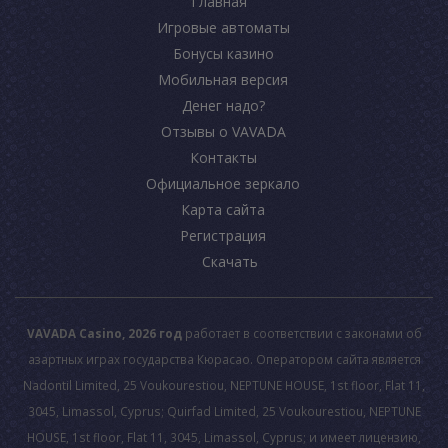
Главная
Игровые автоматы
Бонусы казино
Мобильная версия
Денег надо?
Отзывы о VAVADA
Контакты
Официальное зеркало
Карта сайта
Регистрация
Скачать
VAVADA Casino, 2026 год
работает в соответствии с законами об
азартных играх государства Кюрасао. Оператором сайта является
Nadontil Limited, 25 Voukourestiou, NEPTUNE HOUSE, 1st floor, Flat 11,
3045, Limassol, Cyprus; Quirfad Limited, 25 Voukourestiou, NEPTUNE
HOUSE, 1st floor, Flat 11, 3045, Limassol, Cyprus; и имеет лицензию,