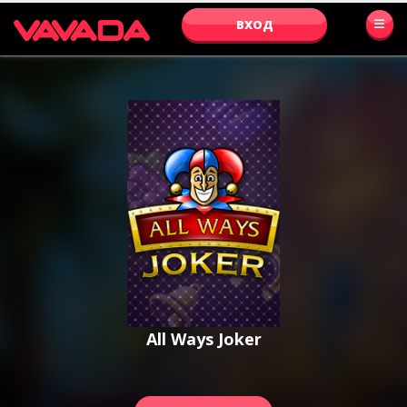
ВХОД
All Ways Joker