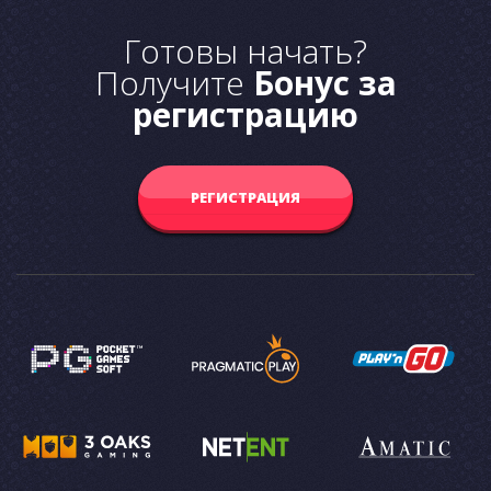
Готовы начать?
Получите
Бонус за
регистрацию
РЕГИСТРАЦИЯ