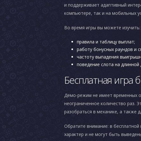
и поддерживает адаптивный интерф
компьютере, так и на мобильных у
Во время игры вы можете изучить:
правила и таблицу выплат;
работу бонусных раундов и 
частоту выпадения выигрышн
поведение слота на длинной 
Бесплатная игра 
Демо-режим не имеет временных о
неограниченное количество раз. Э
разобраться в механике, а также 
Обратите внимание: в бесплатной
характер и не могут быть выведен