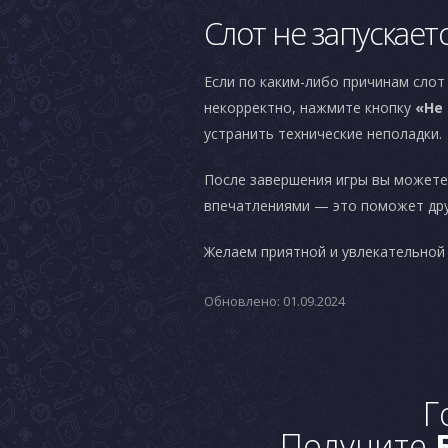
Слот не запускает
Если по каким-либо причинам сло
некорректно, нажмите кнопку
«Не
устранить технические неполадки.
После завершения игры вы можете
впечатлениями — это поможет дру
Желаем приятной и увлекательной 
Обновлено:
01.09.2024
Г
Получите