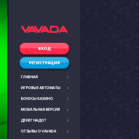
ВХОД
РЕГИСТРАЦИЯ
ГЛАВНАЯ
ИГРОВЫЕ АВТОМАТЫ
БОНУСЫ КАЗИНО
МОБИЛЬНАЯ ВЕРСИЯ
ДЕНЕГ НАДО?
ОТЗЫВЫ О VAVADA