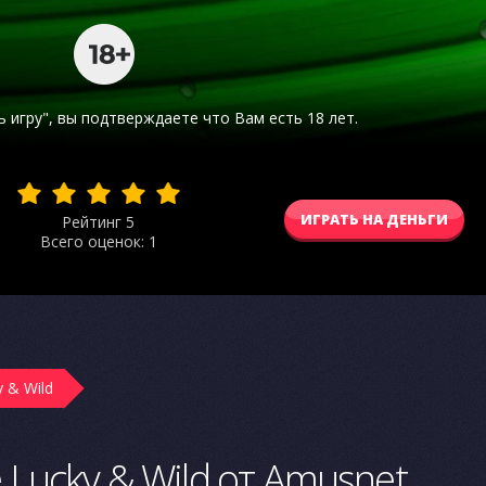
 игру", вы подтверждаете что Вам есть 18 лет.
ИГРАТЬ НА ДЕНЬГИ
Рейтинг
5
Всего оценок:
1
 & Wild
 Lucky & Wild от Amusnet