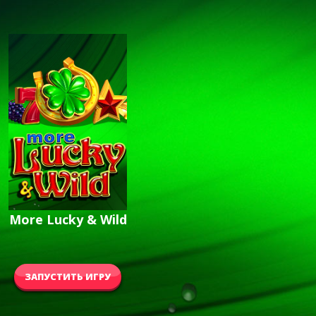
More Lucky & Wild
ЗАПУСТИТЬ ИГРУ