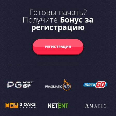
Готовы начать?
Получите
Бонус за
регистрацию
РЕГИСТРАЦИЯ