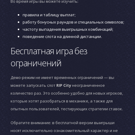
Во время игры вы можете изучить:
правила и таблицу выплат;
работу бонусных раундов и специальных символов;
частоту выпадения выигрышных комбинаций;
поведение слота на длинной дистанции.
Бесплатная игра без
ограничений
Демо-режим не имеет временных ограничений — вы
можете запускать слот
RIP City
неограниченное
количество раз. Это особенно удобно для новых игроков,
которые хотят разобраться в механике, а также для
опытных пользователей, тестирующих стратегии ставок.
Обратите внимание: в бесплатной версии выигрыши
носят исключительно ознакомительный характер и не